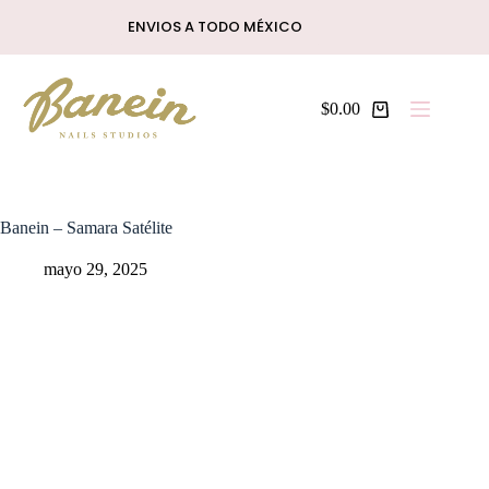
Saltar
ENVIOS A TODO MÉXICO
al
contenido
$
0.00
Shopping
cart
Banein – Samara Satélite
mayo 29, 2025