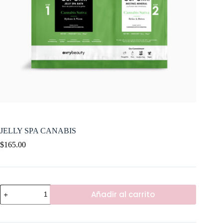
JELLY SPA CANABIS
$
165.00
JELLY
Añadir al carrito
SPA
CANABIS
cantidad