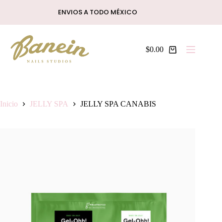
Saltar
ENVIOS A TODO MÉXICO
al
contenido
$
0.00
Shopping
cart
Inicio
JELLY SPA
JELLY SPA CANABIS