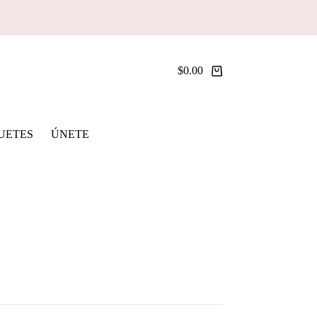
$
0.00
Shopping
cart
UETES
ÚNETE