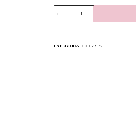
JELLY
SPA
LECHE
Y
MIEL
cantidad
CATEGORÍA:
JELLY SPA