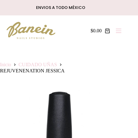
Saltar
ENVIOS A TODO MÉXICO
al
contenido
$
0.00
Shopping
cart
Inicio
CUIDADO UÑAS
REJUVENENATION JESSICA