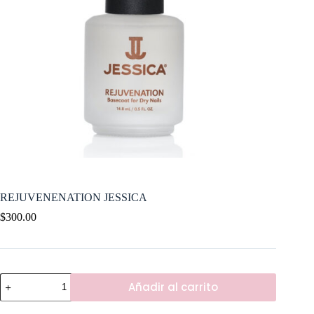
REJUVENENATION JESSICA
$
300.00
REJUVENENATION
Añadir al carrito
JESSICA
cantidad