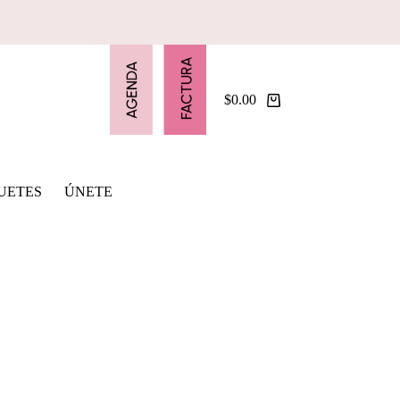
$
0.00
Shopping
cart
UETES
ÚNETE