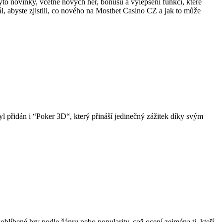
yto novinky, včetně nových her, bonusů a vylepšení funkcí, které
, abyste zjistili, co nového na Mostbet Casino CZ a jak to může
yl přidán i “Poker 3D“, který přináší jedinečný zážitek díky svým
 oblíbené hry podle žánru nebo popularity, což ocení zejména ti, kteří