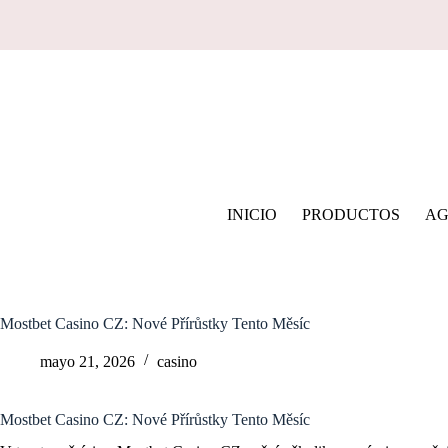
Saltar
al
contenido
INICIO
PRODUCTOS
AG
Mostbet Casino CZ: Nové Přírůstky Tento Měsíc
mayo 21, 2026
casino
Mostbet Casino CZ: Nové Přírůstky Tento Měsíc