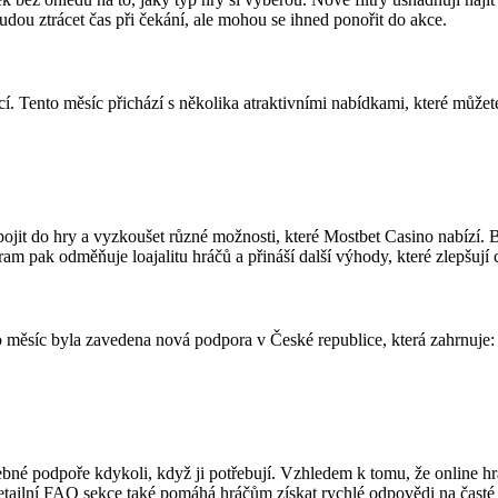
udou ztrácet čas při čekání, ale mohou se ihned ponořit do akce.
. Tento měsíc přichází s několika atraktivními nabídkami, které můžet
it do hry a vyzkoušet různé možnosti, které Mostbet Casino nabízí. Be
ram pak odměňuje loajalitu hráčů a přináší další výhody, které zlepšují 
 měsíc byla zavedena nová podpora v České republice, která zahrnuje:
ebné podpoře kdykoli, když ji potřebují. Vzhledem k tomu, že online hr
etailní FAQ sekce také pomáhá hráčům získat rychlé odpovědi na časté ot