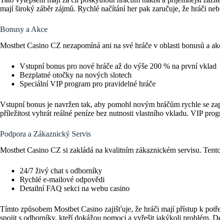
mají široký záběr zájmů. Rychlé načítání her pak zaručuje, že hráči neb
Bonusy a Akce
Mostbet Casino CZ nezapomíná ani na své hráče v oblasti bonusů a akcí
Vstupní bonus pro nové hráče až do výše 200 % na první vklad
Bezplatné otočky na nových slotech
Speciální VIP program pro pravidelné hráče
Vstupní bonus je navržen tak, aby pomohl novým hráčům rychle se zapoj
příležitost vyhrát reálné peníze bez nutnosti vlastního vkladu. VIP prog
Podpora a Zákaznický Servis
Mostbet Casino CZ si zakládá na kvalitním zákaznickém servisu. Tento
24/7 živý chat s odborníky
Rychlé e-mailové odpovědi
Detailní FAQ sekci na webu casino
Tímto způsobem Mostbet Casino zajišťuje, že hráči mají přístup k potř
spojit s odborníky, kteří dokážou pomoci a vyřešit jakýkoli problém. D