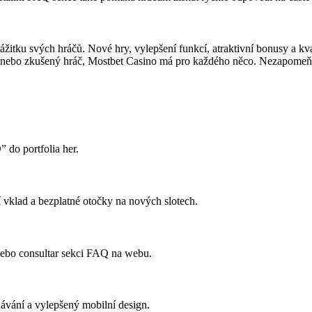
tku svých hráčů. Nové hry, vylepšení funkcí, atraktivní bonusy a kvali
ek nebo zkušený hráč, Mostbet Casino má pro každého něco. Nezapome
 do portfolia her.
 vklad a bezplatné otočky na nových slotech.
nebo consultar sekci FAQ na webu.
edávání a vylepšený mobilní design.