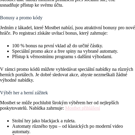
usnadňuje přístup ke svému účtu.
Bonusy a promo kódy
Jedním z lákadel, které Mostbet nabízí, jsou atraktivní bonusy pro nové
hráče. Po registraci získáte uvítací bonus, který zahrnuje:
100 % bonus na první vklad až do určité částky.
Speciální promo akce a free spiny na vybrané automaty.
Přístup k věrnostnímu programu s dalšími výhodami.
V rámci promo kódů můžete vyhledávat speciální nabídky na různých
herních portálech. Je dobré sledovat akce, abyste nezmeškali žádné
výhodné nabídky.
Výběr her a herní zážitek
Mostbet se může pochlubit širokým výběrem her od nejlepších
poskytovatelů. Nabídka zahrnuje:
Mostbet přihlášení
Stolní hry jako blackjack a ruleta.
Automaty různého typu – od klasických po moderní video
automaty.