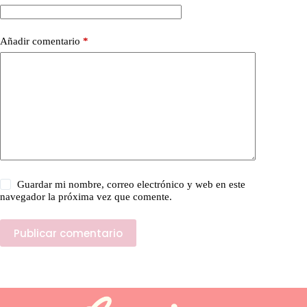
Añadir comentario
*
Guardar mi nombre, correo electrónico y web en este
navegador la próxima vez que comente.
Publicar comentario