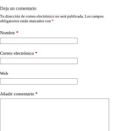
Deja un comentario
Tu dirección de correo electrónico no será publicada.
Los campos
obligatorios están marcados con
*
Nombre
*
Correo electrónico
*
Web
Añadir comentario
*