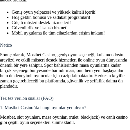
Geniş oyun yelpazesi ve yüksek kaliteli içerik!
Hoş geldin bonusu ve sadakat programları!
Güçlü müşteri destek hizmetleri!
Güvenilirlik ve lisanslı hizmet!
Mobil uygulama ile tüm cihazlardan erişim imkanı!
Nəticə
Sonuç olarak, Mostbet Casino, geniş oyun seçeneği, kullanıcı dostu
arayüzü ve etkili müşteri destek hizmetleri ile online oyun dünyasında
önemli bir yere sahiptir. Spor bahislerinden masa oyunlarına kadar
birçok seçeneği bünyesinde barındırması, onu hem yeni başlayanlar
hem de deneyimli oyuncular için cazip kılmaktadır. Herkesin keyifle
zaman geçirebileceği bu platformda, güvenlik ve şeffaflık daima ön
plandadır.
Tez-tez verilən suallar (FAQ)
1. Mostbet Casino’da hangi oyunlar yer alıyor?
Mostbet, slot oyunları, masa oyunları (rulet, blackjack) ve canlı casino
gibi çeşitli oyun seçenekleri sunmaktadır.