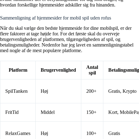
hvordan forskellige hjemmesider adskiller sig fra hinanden.
Sammenligning af hjemmesider for mobil spil uden rofus
Når du skal vælge den bedste hjemmeside for dine mobilspil, er der
flere faktorer at tage højde for. For det første skal du overveje
brugervenligheden af platformen, tilgængeligheden af spil, og
betalingsmuligheder. Nedenfor har jeg lavet en sammenligningstabel
med nogle af de mest populære platforme.
Antal
Platform
Brugervenlighed
Betalingsmuli
spil
SpilTanken
Høj
200+
Gratis, Krypto
FritTid
Middel
150+
Kort, MobilePa
RelaxGames
Høj
100+
Gratis