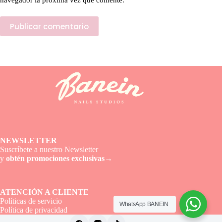
navegador la próxima vez que comente.
Publicar comentario
NEWSLETTER
Suscríbete a nuestro Newsletter
y
obtén promociones exclusivas→
ATENCIÓN A CLIENTE
Políticas de servicio
WhatsApp BANEIN
Política de privacidad