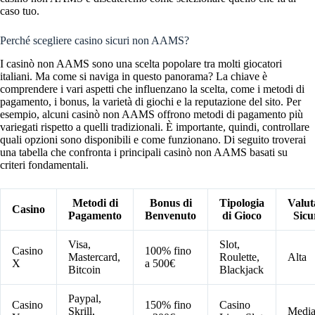
caso tuo.
Perché scegliere casino sicuri non AAMS?
I casinò non AAMS sono una scelta popolare tra molti giocatori
italiani. Ma come si naviga in questo panorama? La chiave è
comprendere i vari aspetti che influenzano la scelta, come i metodi di
pagamento, i bonus, la varietà di giochi e la reputazione del sito. Per
esempio, alcuni casinò non AAMS offrono metodi di pagamento più
variegati rispetto a quelli tradizionali. È importante, quindi, controllare
quali opzioni sono disponibili e come funzionano. Di seguito troverai
una tabella che confronta i principali casinò non AAMS basati su
criteri fondamentali.
Metodi di
Bonus di
Tipologia
Valut
Casino
Pagamento
Benvenuto
di Gioco
Sicu
Visa,
Slot,
Casino
100% fino
Mastercard,
Roulette,
Alta
X
a 500€
Bitcoin
Blackjack
Paypal,
Casino
150% fino
Casino
Skrill,
Medi