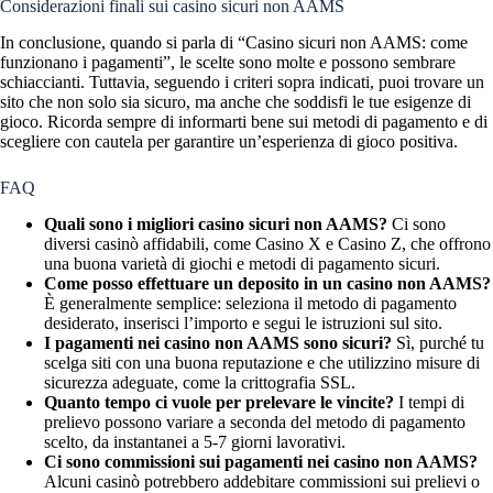
Considerazioni finali sui casino sicuri non AAMS
In conclusione, quando si parla di “Casino sicuri non AAMS: come
funzionano i pagamenti”, le scelte sono molte e possono sembrare
schiaccianti. Tuttavia, seguendo i criteri sopra indicati, puoi trovare un
sito che non solo sia sicuro, ma anche che soddisfi le tue esigenze di
gioco. Ricorda sempre di informarti bene sui metodi di pagamento e di
scegliere con cautela per garantire un’esperienza di gioco positiva.
FAQ
Quali sono i migliori casino sicuri non AAMS?
Ci sono
diversi casinò affidabili, come Casino X e Casino Z, che offrono
una buona varietà di giochi e metodi di pagamento sicuri.
Come posso effettuare un deposito in un casino non AAMS?
È generalmente semplice: seleziona il metodo di pagamento
desiderato, inserisci l’importo e segui le istruzioni sul sito.
I pagamenti nei casino non AAMS sono sicuri?
Sì, purché tu
scelga siti con una buona reputazione e che utilizzino misure di
sicurezza adeguate, come la crittografia SSL.
Quanto tempo ci vuole per prelevare le vincite?
I tempi di
prelievo possono variare a seconda del metodo di pagamento
scelto, da instantanei a 5-7 giorni lavorativi.
Ci sono commissioni sui pagamenti nei casino non AAMS?
Alcuni casinò potrebbero addebitare commissioni sui prelievi o