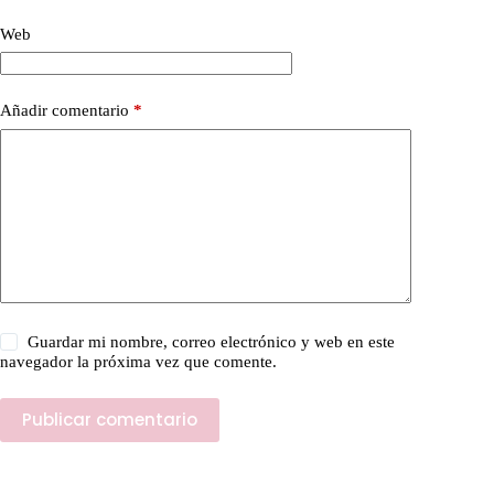
Web
Añadir comentario
*
Guardar mi nombre, correo electrónico y web en este
navegador la próxima vez que comente.
Publicar comentario