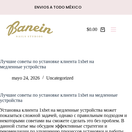
Saltar
ENVIOS A TODO MÉXICO
al
contenido
$
0.00
Shopping
cart
Лучшие советы по установке клиента 1xbet на
медленные устройства
mayo 24, 2026
Uncategorized
Лучшие советы по установке клиента 1xbet на медленные
устройства
Установка клиента 1xbet на медленные устройства может
показаться сложной задачей, однако с правильным подходом и
некоторыми советами вы сможете сделать это без проблем. В
данной статье мы обсудим эффективные стратегии и
рекомендации по улучшению процессов установки и работы