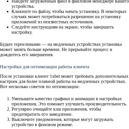
Найдите загруженный файл в файловом менеджере вашего
устройства.
Кликните по файлу, чтобы начать установку. В некоторых
случаях может потребоваться разрешение на установку
приложений из неизвестных источников.
Следуйте инструкциям на экране, чтобы завершить
настройку.
Будьте терпеливыми — на медленных устройствах установка
может занять больше времени. Не прерывайте процесс и
дождитесь его завершения.
Настройки для оптимизации работы клиента
После установки клиент 1xbet может требовать дополнительных
настроек для более плавной работы на медленных устройствах.
Вот несколько советов по оптимизации:
Уменьшите качество графики и анимации в настройках
приложения. Это поможет улучшить производительность.
Регулярно очищайте кэш приложения, чтобы
предотвратить его замедление.
Выключите уведомления, которые могут загружать
устройство в фоновом режиме.