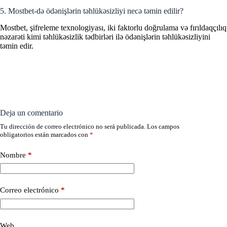
5. Mostbet-də ödənişlərin təhlükəsizliyi necə təmin edilir?
Mostbet, şifreleme texnologiyası, iki faktorlu doğrulama və fırıldaqçılıq
nəzarəti kimi təhlükəsizlik tədbirləri ilə ödənişlərin təhlükəsizliyini
təmin edir.
Deja un comentario
Tu dirección de correo electrónico no será publicada.
Los campos
obligatorios están marcados con
*
Nombre
*
Correo electrónico
*
Web