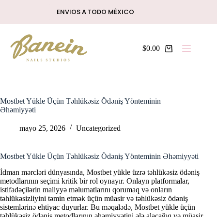
Saltar
ENVIOS A TODO MÉXICO
al
contenido
$
0.00
Shopping
cart
Mostbet Yükle Üçün Təhlükəsiz Ödəniş Yönteminin
Əhəmiyyəti
mayo 25, 2026
Uncategorized
Mostbet Yükle Üçün Təhlükəsiz Ödəniş Yönteminin Əhəmiyyəti
İdman mərcləri dünyasında, Mostbet yükle üzrə təhlükəsiz ödəniş
metodlarının seçimi kritik bir rol oynayır. Onlayn platformalar,
istifadəçilərin maliyyə məlumatlarını qorumaq və onların
təhlükəsizliyini təmin etmək üçün müasir və təhlükəsiz ödəniş
sistemlərinə ehtiyac duyurlar. Bu məqalədə, Mostbet yükle üçün
təhlükəsiz ödəniş metodlarının əhəmiyyətini ələ alacağıq və müasir