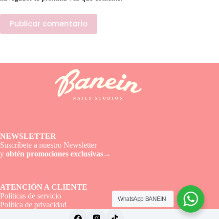
Publicar comentario
NEWSLETTER
Suscríbete a nuestro Newsletter
y
obtén promociones exclusivas→
ATENCIÓN A CLIENTE
Políticas de servicio
WhatsApp BANEIN
Política de privacidad