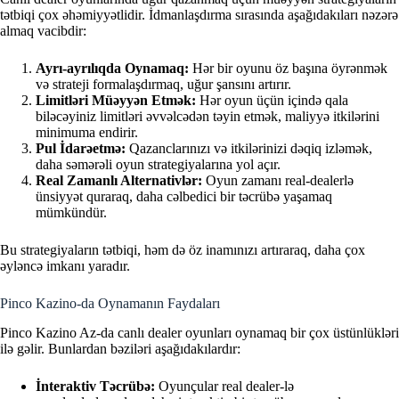
tətbiqi çox əhəmiyyətlidir. İdmanlaşdırma sırasında aşağıdakıları nəzərə
almaq vacibdir:
Ayrı-ayrılıqda Oynamaq:
Hər bir oyunu öz başına öyrənmək
və strateji formalaşdırmaq, uğur şansını artırır.
Limitləri Müəyyən Etmək:
Hər oyun üçün içində qala
biləcəyiniz limitləri əvvəlcədən təyin etmək, maliyyə itkilərini
minimuma endirir.
Pul İdarəetmə:
Qazanclarınızı və itkilərinizi dəqiq izləmək,
daha səmərəli oyun strategiyalarına yol açır.
Real Zamanlı Alternativlər:
Oyun zamanı real-dealerlə
ünsiyyət quraraq, daha cəlbedici bir təcrübə yaşamaq
mümkündür.
Bu strategiyaların tətbiqi, həm də öz inamınızı artıraraq, daha çox
əyləncə imkanı yaradır.
Pinco Kazino-da Oynamanın Faydaları
Pinco Kazino Az-da canlı dealer oyunları oynamaq bir çox üstünlükləri
ilə gəlir. Bunlardan bəziləri aşağıdakılardır:
İnteraktiv Təcrübə:
Oyunçular real dealer-lə