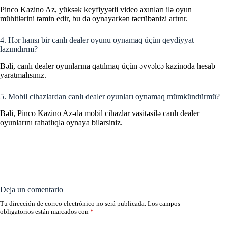
Pinco Kazino Az, yüksək keyfiyyətli video axınları ilə oyun
mühitlərini təmin edir, bu da oynayarkən təcrübənizi artırır.
4. Hər hansı bir canlı dealer oyunu oynamaq üçün qeydiyyat
lazımdırmı?
Bəli, canlı dealer oyunlarına qatılmaq üçün əvvəlcə kazinoda hesab
yaratmalısınız.
5. Mobil cihazlardan canlı dealer oyunları oynamaq mümkündürmü?
Bəli, Pinco Kazino Az-da mobil cihazlar vasitəsilə canlı dealer
oyunlarını rahatlıqla oynaya bilərsiniz.
Deja un comentario
Tu dirección de correo electrónico no será publicada.
Los campos
obligatorios están marcados con
*